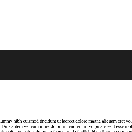
onummy nibh euismod tincidunt ut laoreet dolore magna aliquam erat vol
uis autem vel eum iriure dolor in hendrerit in vulputate velit esse moles
l delenit augue duis dolore te feugait nulla facilisi. Nam liber tempor 