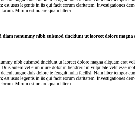
est usus legentis in iis qui facit eorum claritatem. Investigationes demo
torum. Mirum est notare quam littera
 sed diam nonummy nibh euismod tincidunt ut laoreet dolore magna 
onummy nibh euismod tincidunt ut laoreet dolore magna aliquam erat vol
uis autem vel eum iriure dolor in hendrerit in vulputate velit esse moles
l delenit augue duis dolore te feugait nulla facilisi. Nam liber tempor 
est usus legentis in iis qui facit eorum claritatem. Investigationes demo
torum. Mirum est notare quam littera